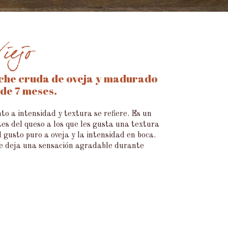
iejo
che cruda de oveja y madurado
 de 7 meses.
to a intensidad y textura se refiere. Es un
s del queso a los que les gusta una textura
l gusto puro a oveja y la intensidad en boca.
ue deja una sensación agradable durante