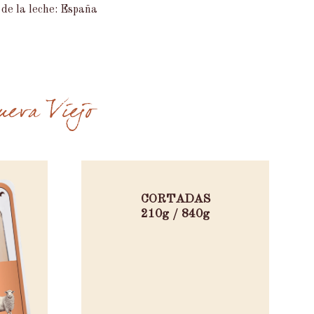
 de la leche: España
ueva Viejo
CORTADAS
210g / 840g