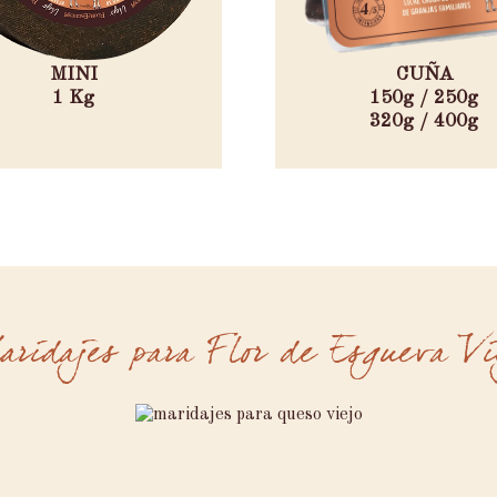
MINI
CUÑA
1 Kg
150g / 250g
320g / 400g
ridajes para Flor de Esgueva Vi