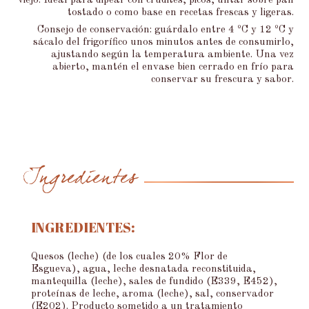
viejo. Ideal para dipear con crudités, picos, untar sobre pan
tostado o como base en recetas frescas y ligeras.
Consejo de conservación: guárdalo entre 4 ºC y 12 ºC y
sácalo del frigorífico unos minutos antes de consumirlo,
ajustando según la temperatura ambiente. Una vez
abierto, mantén el envase bien cerrado en frío para
conservar su frescura y sabor.
Ingredientes
INGREDIENTES:
Quesos (leche) (de los cuales 20% Flor de
Esgueva), agua, leche desnatada reconstituida,
mantequilla (leche), sales de fundido (E339, E452),
proteínas de leche, aroma (leche), sal, conservador
(E202). Producto sometido a un tratamiento