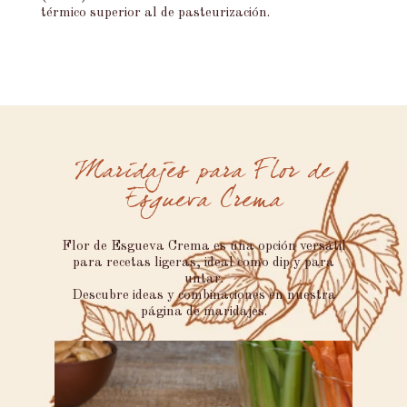
térmico superior al de pasteurización.
Maridajes para Flor de
Esgueva Crema
Flor de Esgueva Crema es una opción versátil
para recetas ligeras, ideal como dip y para
untar.
Descubre ideas y combinaciones en nuestra
página de maridajes.