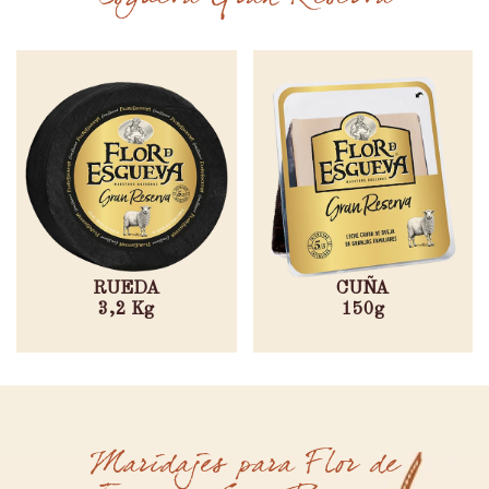
RUEDA
CUÑA
3,2 Kg
150g
Maridajes para Flor de